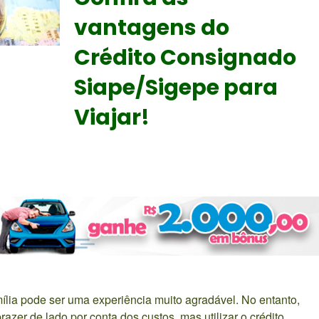
vantagens do
Crédito Consignado
Siape/Sigepe para
Viajar!
ília pode ser uma experiência muito agradável. No entanto,
er de lado por conta dos custos, mas utilizar o crédito