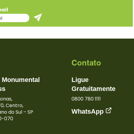
ail
Contato
o Monumental
Ligue
ss
Gratuitamente
onas,
0800 780 1111
0, Centro,
WhatsApp
no do Sul – SP
0-070