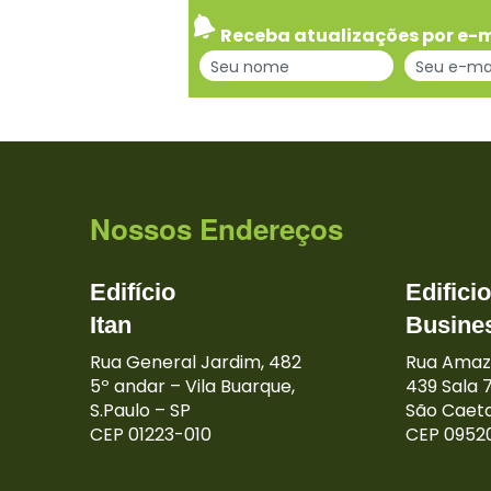
Receba atualizações por e-m
Nossos Endereços
Edifício
Edifici
Itan
Busine
Rua General Jardim, 482
Rua Amaz
5º andar – Vila Buarque,
439 Sala 7
S.Paulo – SP
São Caeta
CEP 01223-010
CEP 0952