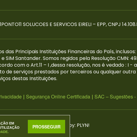
 11PONTO11 SOLUCOES E SERVICOS EIRELI – EPP, CNPJ 14.10
as Principais Instituições Financeiras do País, inclusos:
e SIM Santander. Somos regidos pela Resolução CMN: 4
do com o Art.11 – I ,dessa resolução, nos é vedado : I - 
to de serviços prestados por terceiros ou qualquer outr
ços destas Instituições.
rivacidade
|
Segurança Online Certificada
|
SAC – Sugestões -
AÇÃO EM
Website by:
PLYN!
PROSSEGUIR
UTILIZAÇÃO
DADE.